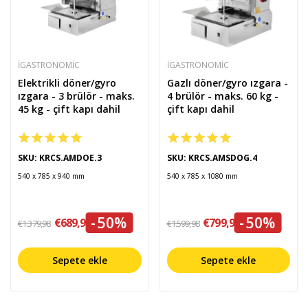
IGASTRONOMIC
IGASTRONOMIC
Elektrikli döner/gyro
Gazlı döner/gyro ızgara -
ızgara - 3 brülör - maks.
4 brülör - maks. 60 kg -
45 kg - çift kapı dahil
çift kapı dahil
SKU: KRCS.AMDOE.3
SKU: KRCS.AMSDOG.4
540 x 785 x 940 mm
540 x 785 x 1080 mm
-50%
-50%
€689,99
€799,99
€1.379,98
€1.599,98
Sepete ekle
Sepete ekle