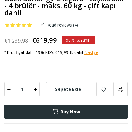
- 4 brülör - maks. 60 kg - çift kapı
dahil
Read reviews (
4
)
€619,99
€1.239,98
50% Kazanın
*Brüt fiyat dahil 19% KDV. 619,99 €, dahil
Nakliye
Sepete Ekle
Buy Now