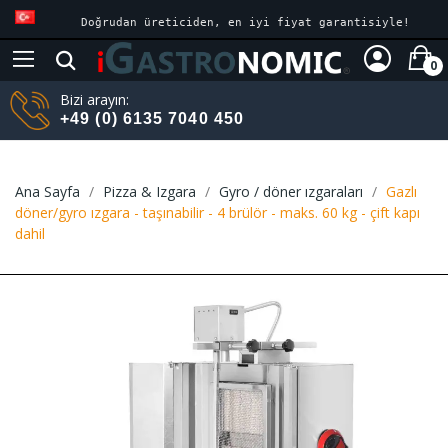
Doğrudan üreticiden, en iyi fiyat garantisiyle!
0
Bizi arayın:
+49 (0) 6135 7040 450
Ana Sayfa
Pizza & Izgara
Gyro / döner ızgaraları
Gazlı
döner/gyro ızgara - taşınabilir - 4 brülör - maks. 60 kg - çift kapı
dahil