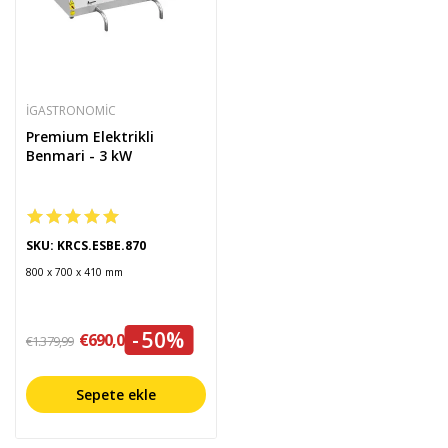
IGASTRONOMIC
Premium Elektrikli
Benmari - 3 kW
SKU: KRCS.ESBE.870
800 x 700 x 410 mm
-50%
€690,00
€1.379,99
Sepete ekle