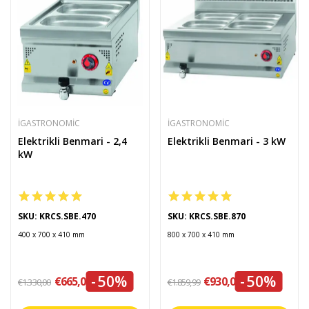
IGASTRONOMIC
IGASTRONOMIC
Elektrikli Benmari - 2,4
Elektrikli Benmari - 3 kW
kW
SKU: KRCS.SBE.470
SKU: KRCS.SBE.870
400 x 700 x 410 mm
800 x 700 x 410 mm
-50%
-50%
€665,00
€930,00
€1.330,00
€1.859,99