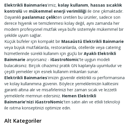
Elektrikli Bainmaries
'imiz,
kolay kullanım
,
hassas sıcaklık
kontrolü
ve
mükemmel enerji verimliliği
ile öne çıkmaktadır.
Dayanıklı
paslanmaz çelik
ten üretilen bu ürünler, sadece son
derece hijyenik ve temizlenmesi kolay değil, aynı zamanda her
modern profesyonel mutfak veya büfe sistemiyle mükemmel bir
şekilde uyum sağlar.
Küçük büfeler için kompakt bir
Masaüstü Elektrikli Bainmarie
veya büyük mutfaklarda, restoranlarda, otellerde veya catering
hizmetlerinde sürekli kullanım için güçlü bir
Ayaklı Elektrikli
Bainmarie
arıyorsanız -
iGastroNomic
'te uygun modeli
bulacaksınız. Birçok cihazımız pratik GN kaplarıyla uyumludur ve
çeşitli yemekler için esnek kullanım imkanları sunar.
Elektrikli Bainmaries
'imizin güvenilir elektrikli ısı performansına
ve kolay kullanımına güvenin. Böylece yemeklerinizin kalitesini
garanti altına alır ve misafirlerinizi her zaman sıcak ve lezzetli
yemeklerle memnun edersiniz.
Hemen Elektrikli
Bainmarie'nizi
iGastroNomic
'ten satın alın ve etkili teknoloji
ile ısıtma konseptinizi optimize edin.
Alt Kategoriler