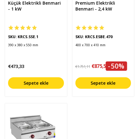
Küçük Elektrikli Benmari
Premium Elektrikli
- 1 kW
Benmari - 2,4 kW
SKU: KRCS.SSE.1
SKU: KRCS.ESBE.470
390 x 380 x 550 mm
400 x 700 x 410 mm
-50%
€875,56
€473,33
€1.751,11
Sepete ekle
Sepete ekle