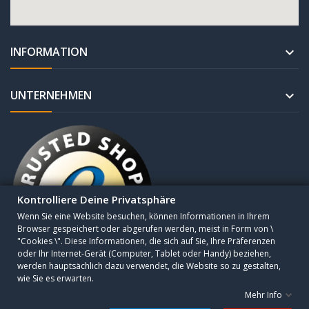
INFORMATION

UNTERNEHMEN

Kontrolliere Deine Privatsphäre
Wenn Sie eine Website besuchen, können Informationen in Ihrem
Browser gespeichert oder abgerufen werden, meist in Form von \
"Cookies \". Diese Informationen, die sich auf Sie, Ihre Präferenzen
×
KOSTENLOSER
oder Ihr Internet-Gerät (Computer, Tablet oder Handy) beziehen,
werden hauptsächlich dazu verwendet, die Website so zu gestalten,
🚚
VERSAND
wie Sie es erwarten.
Bei Bestellungen ab
Copyright © 2010 - 2025 CESA Sogutma GmbH. All Rights Reserved.
Mehr Info
€500+