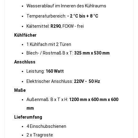
Wasserablauf im Inneren des Kühlraums
Temperaturbereich:
- 2 °C bis + 8 °C
Kältemittel:
R290
, FCKW - frei
Kühlfächer
1 Kühlfach mit 2 Türen
Blech- / Rostmaß B x T:
325 mm x 530 mm
Anschluss
Leistung:
160 Watt
Elektrischer Anschluss:
220V - 50 Hz
Maße
Außenmaß: B x T x H:
1200 mm x 600 mm x 600
mm
Lieferumfang
4 Einschubschienen
2 x Tragroste