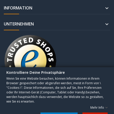
INFORMATION

UNTERNEHMEN

Kontrolliere Deine Privatsphäre
Wenn Sie eine Website besuchen, können Informationen in Ihrem
Browser gespeichert oder abgerufen werden, meist in Form von \
"Cookies \". Diese Informationen, die sich auf Sie, Ihre Präferenzen
oder Ihr Internet-Gerät (Computer, Tablet oder Handy) beziehen,
Copyright © 2010 - 2025 CESA Sogutma GmbH. All Rights Reserved.
werden hauptsächlich dazu verwendet, die Website so zu gestalten,
wie Sie es erwarten.
🚚
Mehr Info
Datenschutzeinstellungen