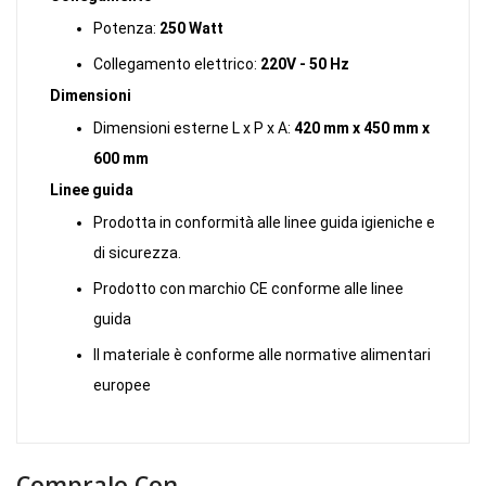
Potenza:
250 Watt
Collegamento elettrico:
220V - 50 Hz
Dimensioni
Dimensioni esterne L x P x A:
420 mm x 450 mm x
600 mm
Linee guida
Prodotta in conformità alle linee guida igieniche e
di sicurezza.
Prodotto con marchio CE conforme alle linee
guida
Il materiale è conforme alle normative alimentari
europee
Compralo Con