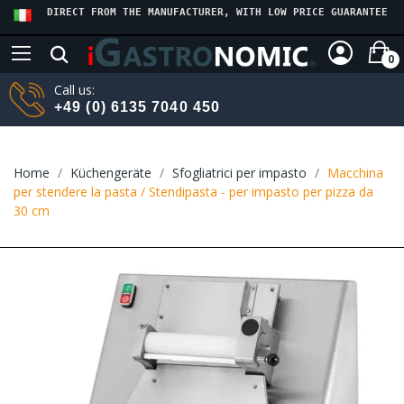
DIRECT FROM THE MANUFACTURER, WITH LOW PRICE GUARANTEE
0
Call us:
+49 (0) 6135 7040 450
Home
Küchengeräte
Sfogliatrici per impasto
Macchina
per stendere la pasta / Stendipasta - per impasto per pizza da
30 cm