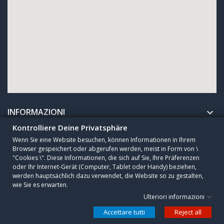
INFORMAZIONI

Kontrolliere Deine Privatsphäre
Wenn Sie eine Website besuchen, können Informationen in Ihrem
AZIENDA

Browser gespeichert oder abgerufen werden, meist in Form von \
"Cookies \". Diese Informationen, die sich auf Sie, Ihre Präferenzen
oder Ihr Internet-Gerät (Computer, Tablet oder Handy) beziehen,
Copyright © 2010 - 2025 CESA Sogutma GmbH. All Rights Reserved.
werden hauptsächlich dazu verwendet, die Website so zu gestalten,
wie Sie es erwarten.
Ulteriori informazioni
Datenschutzeinstellungen
Accettare tutti
Reject all