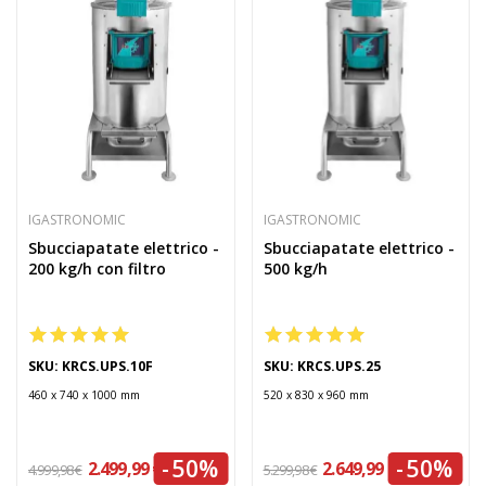
IGASTRONOMIC
IGASTRONOMIC
Sbucciapatate elettrico -
Sbucciapatate elettrico -
200 kg/h con filtro
500 kg/h
SKU: KRCS.UPS.10F
SKU: KRCS.UPS.25
460 x 740 x 1000 mm
520 x 830 x 960 mm
-50%
-50%
2.499,99 €
2.649,99 €
4.999,98 €
5.299,98 €