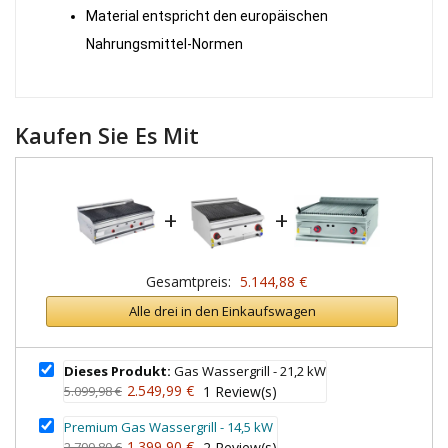
Material entspricht den europäischen
Nahrungsmittel-Normen
Kaufen Sie Es Mit
+
+
Gesamtpreis:
5.144,88 €
Alle drei in den Einkaufswagen
Dieses Produkt:
Gas Wassergrill - 21,2 kW
2.549,99 €
5.099,98 €
1
Review(s)
Premium Gas Wassergrill - 14,5 kW
1.399,90 €
2.799,80 €
2
Review(s)